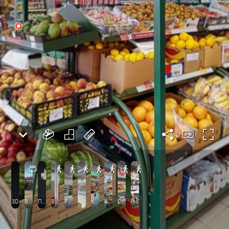
3D
Вид с улицы
План торгового зала
Вход в магазин
Fresh зона
Кассы
Алкоголь
Сладкости
Напитки